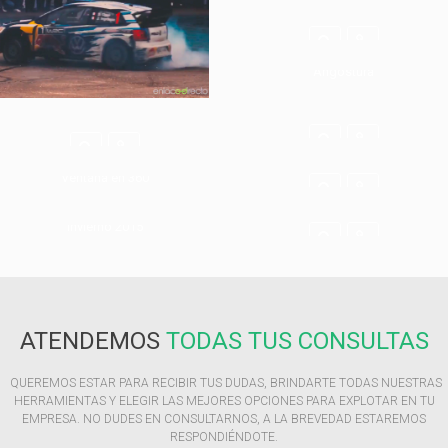
Salta 360º
MXGP Patagonia Movistar Villa la
Angostura
MXGP AfterMovie by Pepsi
MXGP After Movie by Quilmes
MXGP After Movie
Hotel Provincial – Sierra de la
Ventana en 360
AfterMovie Salta 360º
Activación Movistar 4G – Bariloche
Invierno 2015
ATENDEMOS
TODAS TUS CONSULTAS
QUEREMOS ESTAR PARA RECIBIR TUS DUDAS, BRINDARTE TODAS NUESTRAS
HERRAMIENTAS Y ELEGIR LAS MEJORES OPCIONES PARA EXPLOTAR EN TU
EMPRESA. NO DUDES EN CONSULTARNOS, A LA BREVEDAD ESTAREMOS
RESPONDIÉNDOTE.