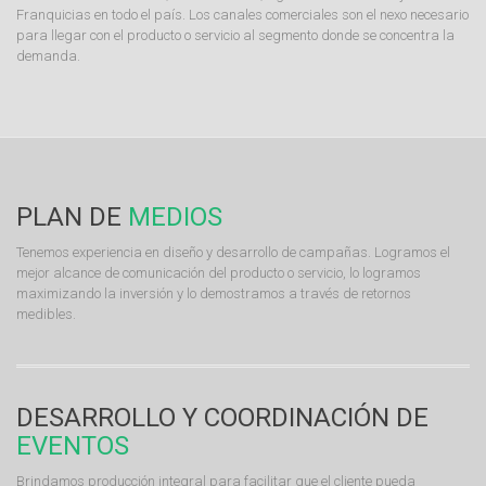
Franquicias en todo el país. Los canales comerciales son el nexo necesario
para llegar con el producto o servicio al segmento donde se concentra la
demanda.
PLAN DE
MEDIOS
Tenemos experiencia en diseño y desarrollo de campañas. Logramos el
mejor alcance de comunicación del producto o servicio, lo logramos
maximizando la inversión y lo demostramos a través de retornos
medibles.
DESARROLLO Y COORDINACIÓN DE
EVENTOS
Brindamos producción integral para facilitar que el cliente pueda