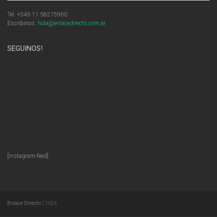
Tel: +549 11 58275960
Escribinos:
hola@enlacedirecto.com.ar
SEGUINOS!
[instagram-feed]
Enlace Directo
| 2024