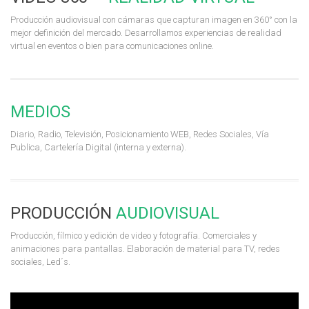
Producción audiovisual con cámaras que capturan imagen en 360° con la
mejor definición del mercado. Desarrollamos experiencias de realidad
virtual en eventos o bien para comunicaciones online.
MEDIOS
Diario, Radio, Televisión, Posicionamiento WEB, Redes Sociales, Vía
Publica, Cartelería Digital (interna y externa).
PRODUCCIÓN
AUDIOVISUAL
Producción, fílmico y edición de video y fotografía. Comerciales y
animaciones para pantallas. Elaboración de material para TV, redes
sociales, Led´s.