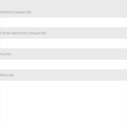
Nombre (requerido)
Correo electrónico (requerido)
Asunto
Mensaje