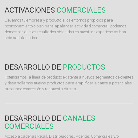
ACTIVACIONES
COMERCIALES
Llevamos tu empresa y producto a los entornos propicios para
posicionamiento o bien para apalancar actividad comercial, podemos
demostrar que los resultados obtenidos en nuestras experiencias han
sido satisfactorios
DESARROLLO DE
PRODUCTOS
Potenciamos la línea de producto existente a nuevos segmentos de clientes
y desarrollamos nuevos productos para amplificar alcance a potenciales
buscando conversión y respuesta directa.
DESARROLLO DE
CANALES
COMERCIALES
Acceso a cadenas Retail, Distribuidores, Agentes Comerciales y/o